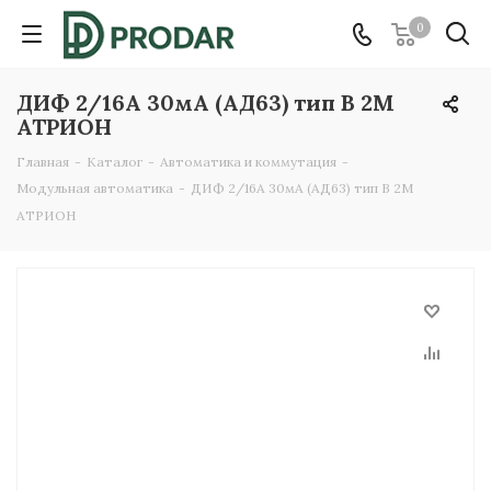
0
ДИФ 2/16А 30мА (АД63) тип B 2М
АТРИОН
Главная
-
Каталог
-
Автоматика и коммутация
-
Модульная автоматика
-
ДИФ 2/16А 30мА (АД63) тип B 2М
АТРИОН