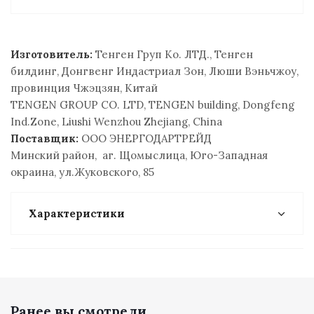
Изготовитель:
Тенген Груп Ко. ЛТД., Тенген
билдинг, Донгвенг Индастриал Зон, Люши Вэньчжоу,
провинция Чжэцзян, Китай
TENGEN GROUP CO. LTD, TENGEN building, Dongfeng
Ind.Zone, Liushi Wenzhou Zhejiang, China
Поставщик:
ООО ЭНЕРГОДАРТРЕЙД
Минский район, аг. Щомыслица, Юго-Западная
окраина, ул.Жуковского, 85
Характеристики
Ранее вы смотрели