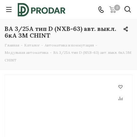
0
ВА 3/25А тип D (NXB-63) авт. выкл.
6кА 3M CHINT
Главная
-
Каталог
-
Автоматика и коммутация
-
Модульная автоматика
-
ВА 3/25А тип D (NXB-63) авт. выкл. 6кА 3M
CHINT