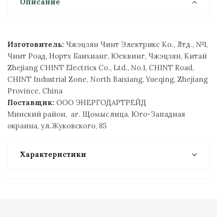
Описание
Изготовитель:
Чжэцзян Чинт Электрикс Ко., Лтд., №1,
Чинт Роад, Нортх Баиxианг, Юеквинг, Чжэцзян, Китай
Zhejiang CHINT Electrics Co., Ltd., No.1, CHINT Road,
CHINT Industrial Zone, North Baixiang, Yueqing, Zhejiang
Province, China
Поставщик:
ООО ЭНЕРГОДАРТРЕЙД
Минский район, аг. Щомыслица, Юго-Западная
окраина, ул.Жуковского, 85
Характеристики