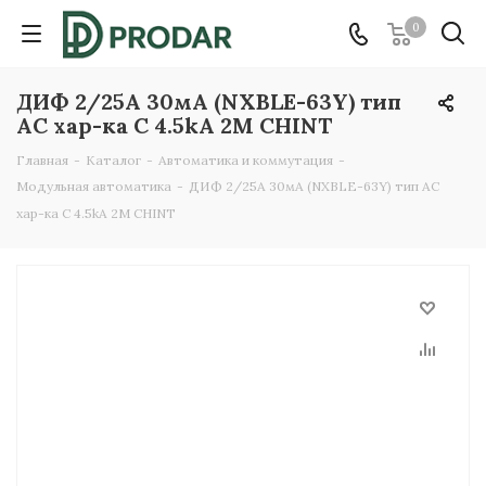
0
ДИФ 2/25А 30мА (NXBLE-63Y) тип
AC хар-ка C 4.5kA 2М CHINT
Главная
-
Каталог
-
Автоматика и коммутация
-
Модульная автоматика
-
ДИФ 2/25А 30мА (NXBLE-63Y) тип AC
хар-ка C 4.5kA 2М CHINT