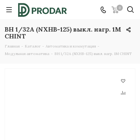
0
ВН 1/32А (NXHB-125) выкл. нагр. 1М
CHINT
Главная
-
Каталог
-
Автоматика и коммутация
-
Модульная автоматика
-
ВН 1/32А (NXHB-125) выкл. нагр. 1М CHINT