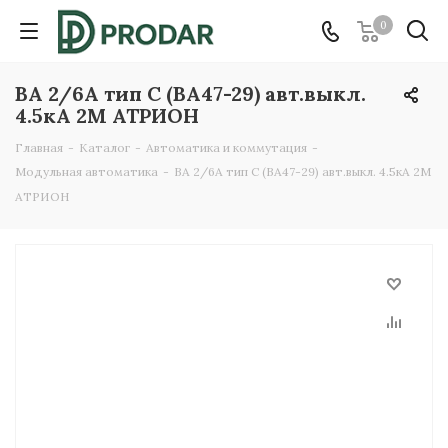
0
ВА 2/6А тип C (ВА47-29) авт.выкл.
4.5кА 2М АТРИОН
Главная
-
Каталог
-
Автоматика и коммутация
-
Модульная автоматика
-
ВА 2/6А тип C (ВА47-29) авт.выкл. 4.5кА 2М
АТРИОН