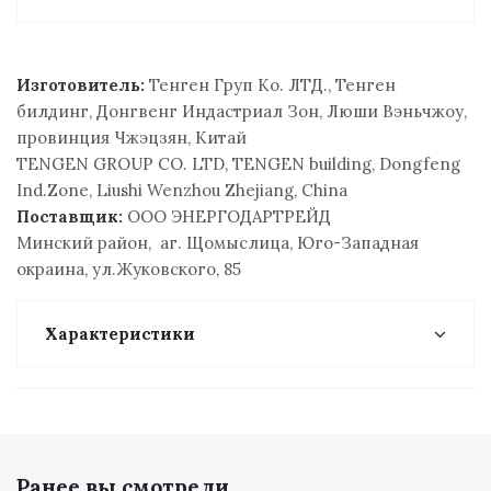
Изготовитель:
Тенген Груп Ко. ЛТД., Тенген
билдинг, Донгвенг Индастриал Зон, Люши Вэньчжоу,
провинция Чжэцзян, Китай
TENGEN GROUP CO. LTD, TENGEN building, Dongfeng
Ind.Zone, Liushi Wenzhou Zhejiang, China
Поставщик:
ООО ЭНЕРГОДАРТРЕЙД
Минский район, аг. Щомыслица, Юго-Западная
окраина, ул.Жуковского, 85
Характеристики
Ранее вы смотрели