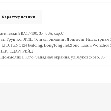
Характеристики
ический ВА47-100, 3Р, 63А, хар.С
ен Груп Ко. ЛТД., Тенген билдинг, Донгвенг Индастриал
D, TENGEN building, Dongfeng Ind.Zone, Liushi Wenzhou Z
НЕРГОДАРТРЕЙД
 Щомыслица, Юго-Западная окраина, ул.Жуковского, 85