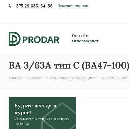
+375 29 635-84-56
Заказать звонок
Онлайн
гипермаркет
ВА 3/63А тип C (ВА47-100
Главная
-
Каталог
-
Автоматика и коммутация
-
Модульная авт
Будьте всегда в
курсе!
Узнавайте о скидках и акциях
первым