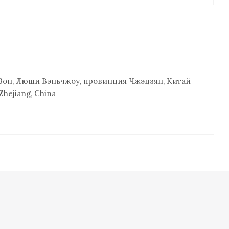
 Зон, Люши Вэньчжоу, провинция Чжэцзян, Китай
hejiang, China