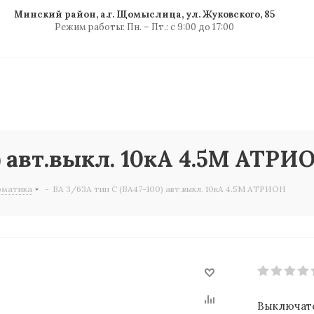
Минский район, а.г. Щомыслица, ул. Жуковского, 85
Режим работы: Пн. – Пт.: с 9:00 до 17:00
) авт.выкл. 10кА 4.5М АТРИ
оматика
-
ВА 3/63А тип C (ВА47-100) авт.выкл. 10кА 4.5М АТРИОН
Выключател