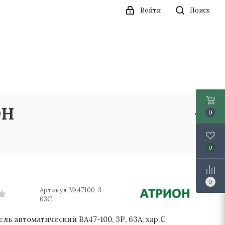
Войти
Поиск
ОН
0
0
0
Артикул:
VA47100-3-
63C
ь автоматический ВА47-100, 3Р, 63А, хар.С