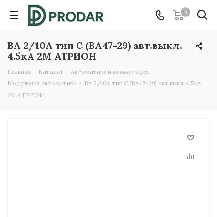
0
ВА 2/10А тип C (ВА47-29) авт.выкл.
4.5кА 2М АТРИОН
Главная
-
Каталог
-
Автоматика и коммутация
-
Модульная автоматика
-
ВА 2/10А тип C (ВА47-29) авт.выкл. 4.5кА
2М АТРИОН