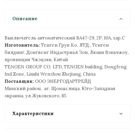
Описание
Выключатель автоматический ВА47-29, 2Р, 10А, хар.С
Изготовитель:
Тенген Груп Ко. ЛТД., Тенген
билдинг, Донгвенг Индастриал Зон, Люши Вэньчжоу,
провинция Чжэцзян, Китай
TENGEN GROUP CO. LTD, TENGEN building, Dongfeng
Ind.Zone, Liushi Wenzhou Zhejiang, China
Поставщик:
ООО ЭНЕРГОДАРТРЕЙД
Минский район, аг. Щомыслица, Юго-Западная
окраина, ул.Жуковского, 85
Характеристики