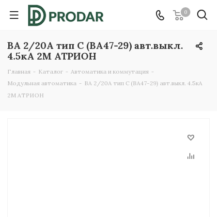
0
ВА 2/20А тип C (ВА47-29) авт.выкл.
4.5кА 2М АТРИОН
Главная
-
Каталог
-
Автоматика и коммутация
-
Модульная автоматика
-
ВА 2/20А тип C (ВА47-29) авт.выкл. 4.5кА
2М АТРИОН