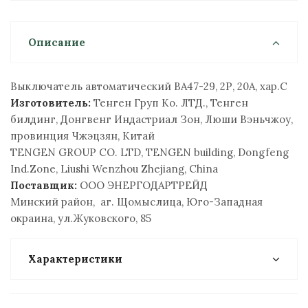
Описание
Выключатель автоматический ВА47-29, 2Р, 20А, хар.С
Изготовитель:
Тенген Груп Ко. ЛТД., Тенген
билдинг, Донгвенг Индастриал Зон, Люши Вэньчжоу,
провинция Чжэцзян, Китай
TENGEN GROUP CO. LTD, TENGEN building, Dongfeng
Ind.Zone, Liushi Wenzhou Zhejiang, China
Поставщик:
ООО ЭНЕРГОДАРТРЕЙД
Минский район, аг. Щомыслица, Юго-Западная
окраина, ул.Жуковского, 85
Характеристики