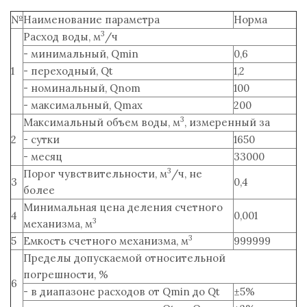
№
Наименование параметра
Норма
3
Расход воды, м
/ч
- минимальный, Qmin
0,6
1
- переходный, Qt
1,2
- номинальный, Qnom
100
- максимальный, Qmax
200
3
Максимальный объем воды, м
, измеренный за
2
- сутки
1650
- месяц
33000
3
Порог чувствительности, м
/ч, не
3
0,4
более
Минимальная цена деления счетного
4
0,001
3
механизма, м
3
5
Емкость счетного механизма, м
999999
Пределы допускаемой относительной
погрешности, %
6
- в диапазоне расходов от Qmin до Qt
±5%