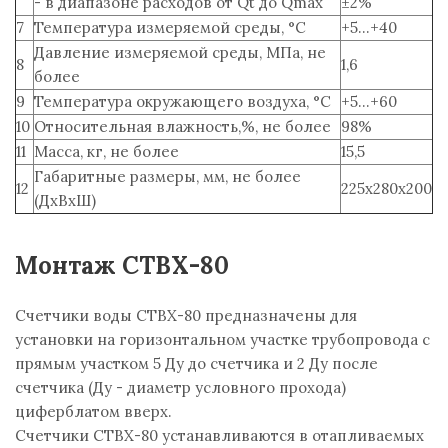
- в диапазоне расходов от Qt до Qmax
±2%
7
Температура измеряемой среды, °С
+5...+40
Давление измеряемой среды, МПа, не
8
1,6
более
9
Температура окружающего воздуха, °С
+5...+60
10
Относительная влажность,%, не более
98%
11
Масса, кг, не более
15,5
Габаритные размеры, мм, не более
12
225х280х200
(ДхВхШ)
Монтаж СТВХ-80
Счетчики воды СТВХ-80 предназначены для
установки на горизонтальном участке трубопровода с
прямым участком 5 Ду до счетчика и 2 Ду после
счетчика (Ду - диаметр условного прохода)
циферблатом вверх.
Счетчики СТВХ-80 устанавливаются в отапливаемых