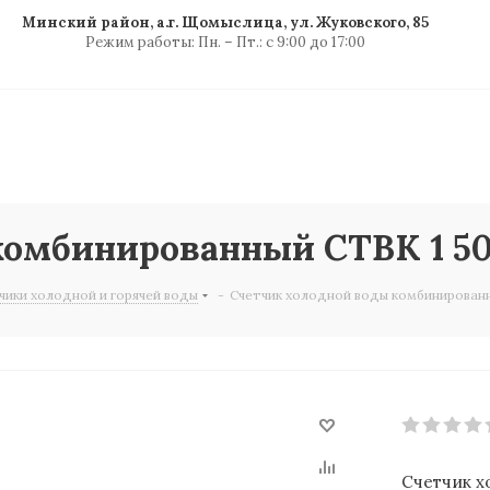
Минский район, а.г. Щомыслица, ул. Жуковского, 85
Режим работы: Пн. – Пт.: с 9:00 до 17:00
комбинированный СТВК 1 50
чики холодной и горячей воды
-
Счетчик холодной воды комбинированн
Счетчик х