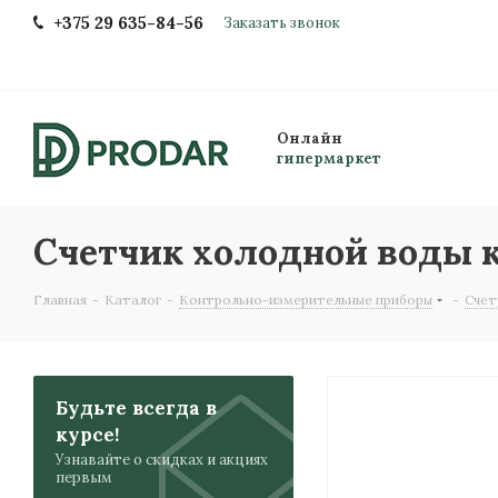
+375 29 635-84-56
Заказать звонок
Онлайн
гипермаркет
Счетчик холодной воды 
Главная
-
Каталог
-
Контрольно-измерительные приборы
-
Счет
Будьте всегда в
курсе!
Узнавайте о скидках и акциях
первым