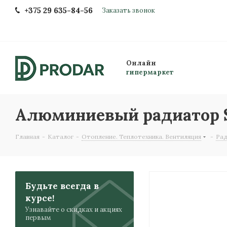
+375 29 635-84-56
Заказать звонок
Онлайн
гипермаркет
Алюминиевый радиатор STI
Главная
-
Каталог
-
Отопление. Теплотехника. Вентиляция
-
Ра
Будьте всегда в
курсе!
Узнавайте о скидках и акциях
первым