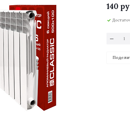
140
ру
Достато
Подели