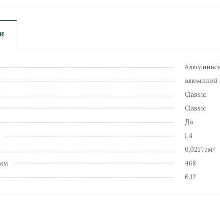
и
Алюминиев
алюминий
Classic
Classic
Да
1,4
0,02573м³
 мм
468
6,12