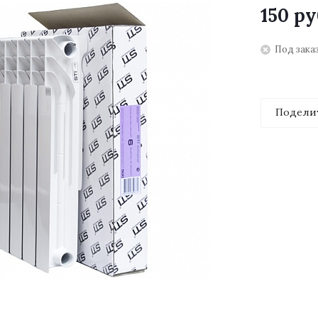
150
ру
Под зака
Подели