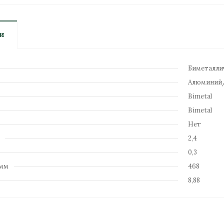
и
Биметалли
Алюминий
Bimetal
Bimetal
Нет
2,4
0,3
 мм
468
8,88