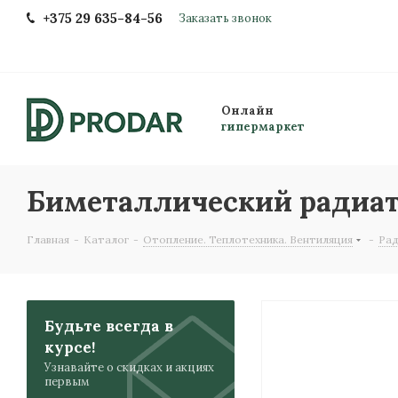
+375 29 635-84-56
Заказать звонок
Онлайн
гипермаркет
Биметаллический радиато
Главная
-
Каталог
-
Отопление. Теплотехника. Вентиляция
-
Ра
Будьте всегда в
курсе!
Узнавайте о скидках и акциях
первым