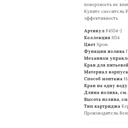
поверхность не впи
Купите смеситель F
эффективность
Артикул
F4554-2
Коллекция
H54
Цвет
Хром
Функции излива
П
Механизм управл
Кран для питьево
Материал корпуса
Способ монтажа
На
Кран на одну воду
Длина излива, см.
Высота излива, см
Тип картриджа
Ке
Производитель Венж