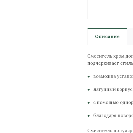
Описание
Смеситель хром доп
подчеркивает стиль
возможна устано
латунный корпус
с помощью однор
благодаря повор
Смеситель популяр