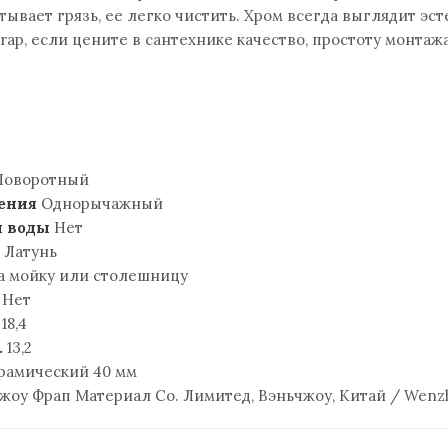
тывает грязь, ее легко чистить. Хром всегда выглядит эст
rap, если цените в сантехнике качество, простоту монтаж
оворотный
ения
Однорычажный
й воды
Нет
Латунь
 мойку или столешницу
Нет
18,4
.
13,2
рамический 40 мм
оу Фрап Материал Cо. Лимитед, Вэньчжоу, Китай / Wenzhou 