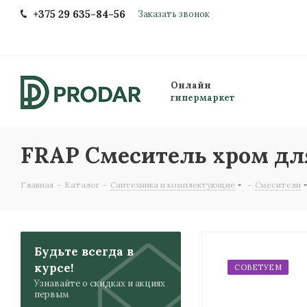
+375 29 635-84-56
Заказать звонок
Онлайн
гипермаркет
FRAP Смеситель хром для
Главная
-
Каталог
-
Сантехника и комплектующие
-
Смесители
Будьте всегда в
курсе!
СОВЕТУЕМ
Узнавайте о скидках и акциях
первым