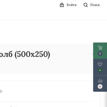
Войти
Поиск
лб (500х250)
0
0
0