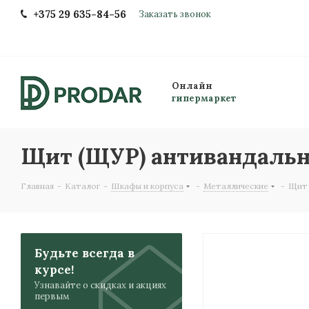
+375 29 635-84-56
Заказать звонок
Онлайн
гипермаркет
Щит (ЩУР) антивандальны
Главная
-
Каталог
-
Шкафы и корпуса
-
Металлические
-
Щит 
Будьте всегда в
курсе!
Узнавайте о скидках и акциях
первым