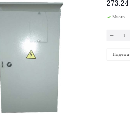
273.24
Много
Подели