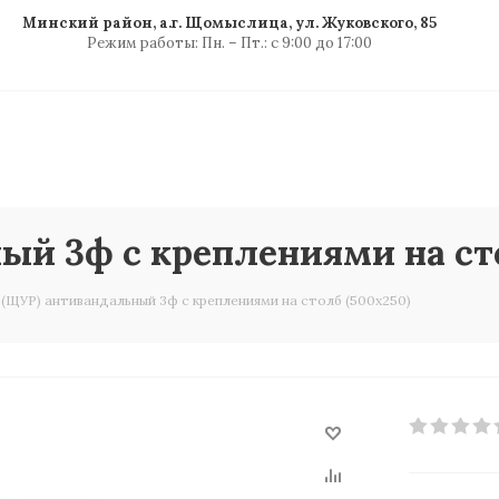
Минский район, а.г. Щомыслица, ул. Жуковского, 85
Режим работы: Пн. – Пт.: с 9:00 до 17:00
й 3ф с креплениями на сто
(ЩУР) антивандальный 3ф с креплениями на столб (500х250)