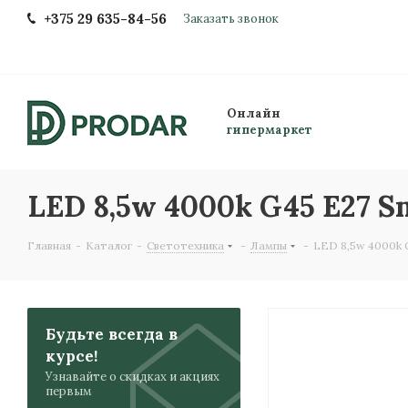
+375 29 635-84-56
Заказать звонок
Онлайн
гипермаркет
LED 8,5w 4000k G45 Е27 
Главная
-
Каталог
-
Светотехника
-
Лампы
-
LED 8,5w 4000k 
Будьте всегда в
курсе!
Узнавайте о скидках и акциях
первым