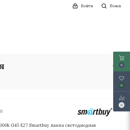
Войти
Поиск
я
0
0
0
4000k G45 Е27 Smartbuy лампа светодиодная