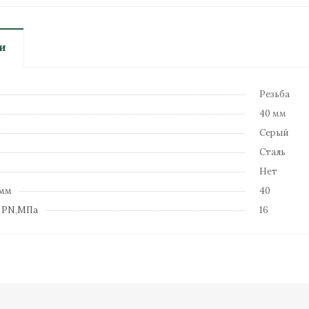
и
Резьба
40 мм
Серый
Сталь
Нет
 мм
40
е PN,МПа
16