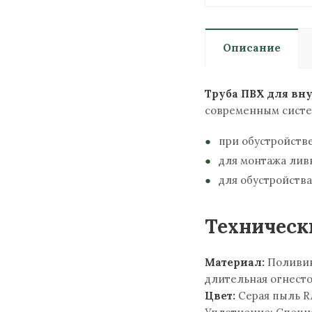
Описание
Труба ПВХ для вн
современным систе
при обустройстве
для монтажа лив
для обустройств
Техническ
Материал:
Поливини
длительная огнестой
Цвет:
Серая пыль RA