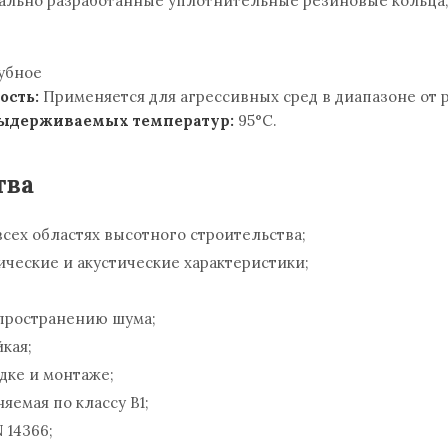
ально разработанные уплотнительные резиновые кольца, 
убное
ость:
Применяется для агрессивных сред в диапазоне от pH
выдерживаемых температур:
95°С.
тва
сех областях высотного строительства;
ческие и акустические характеристики;
пространению шума;
кая;
дке и монтаже;
емая по классу В1;
N 14366;