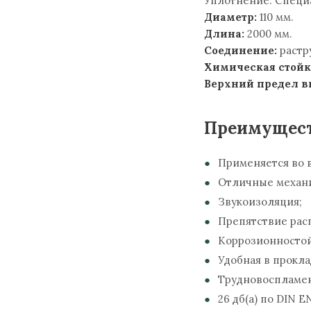
Уплотнение: Специ
Диаметр:
110 мм.
Длина:
2000 мм.
Соединение:
растр
Химическая стойк
Верхний предел 
Преимущес
Применяется во в
Отличные механи
Звукоизоляция;
Препятствие рас
Коррозионностой
Удобная в прокла
Трудновоспламеня
26 дб(a) по DIN E