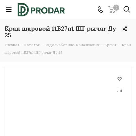
0
Кран шаровой 11Б27п1 ШГ рычаг Ду
25
Главная
-
Каталог
-
Водоснабжение. Канализация
-
Краны
-
Кран
шаровой 11Б27п1 ШГ рычаг Ду 25