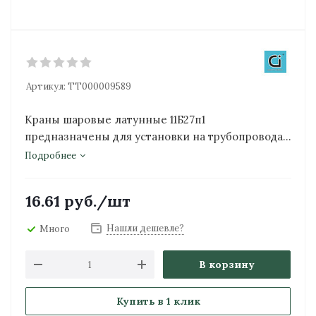
Артикул:
ТТ000009589
Краны шаровые латунные 11Б27п1
предназначены для установки на трубопроводах
в качестве запорных устройств.
Подробнее
16.61
руб.
/шт
Нашли дешевле?
Много
В корзину
Купить в 1 клик