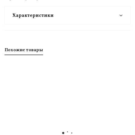
Характеристики
Похожие товары
Кран
Кран
Кран
Кран
шаровой
шаровой
шаровой
шарово