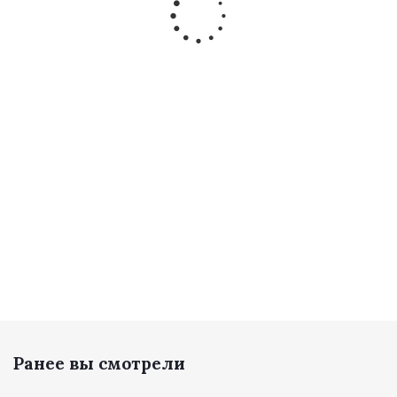
11Б27п1
11Б27п1
11Б27п1
11Б27п1
ШГ
ШГ
ШГ
ШГ
рычаг Ду
рычаг Ду
рычаг Ду
рычаг Д
50
40
32
15
Много
Много
Много
Мног
69.25
45.67
27.46
6.33
руб.
/
руб.
/
руб.
/
руб.
/
шт
шт
шт
шт
Ранее вы смотрели