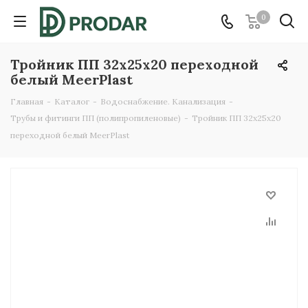
0
Тройник ПП 32х25х20 переходной
белый MeerPlast
Главная
-
Каталог
-
Водоснабжение. Канализация
-
Трубы и фитинги ПП (полипропиленовые)
-
Тройник ПП 32х25х20
переходной белый MeerPlast