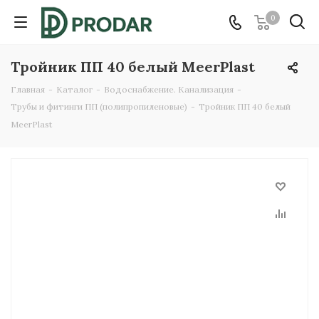
0
Тройник ПП 40 белый MeerPlast
Главная
-
Каталог
-
Водоснабжение. Канализация
-
Трубы и фитинги ПП (полипропиленовые)
-
Тройник ПП 40 белый
MeerPlast