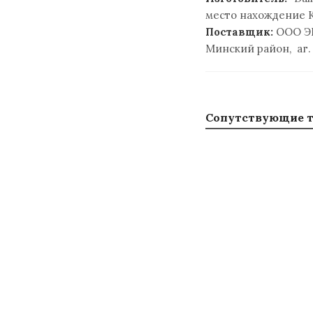
место нахождение Кит
Поставщик:
ООО Э
Минский район, аг.
Сопутствующие 
Фильтр оса
сетчатый флан