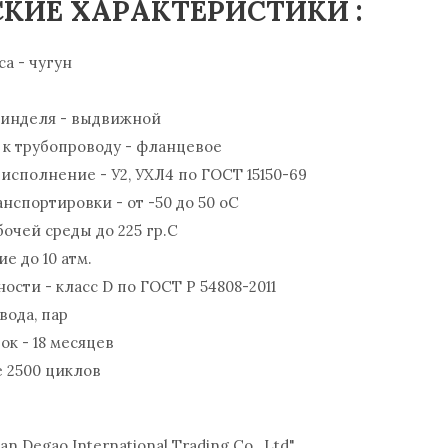
КИЕ ХАРАКТЕРИСТИКИ :
са - чугун
пинделя - выдвижной
 к трубопроводу - фланцевое
исполнение - У2, УХЛ4 по ГОСТ 15150-69
анспортировки - от -50 до 50 oC
бочей среды до 225 гр.С
е до 10 атм.
ности - класс D по ГОСТ P 54808-2011
 вода, пар
ок - 18 месяцев
е 2500 циклов
an Degao International Trading Co., Ltd"