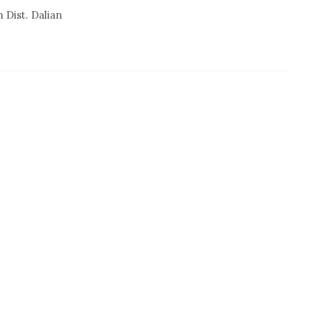
Dist. Dalian
нец стальной
Счетчик холодной воды
никовый DN 100
турбинный СТВХ-100 ДГ