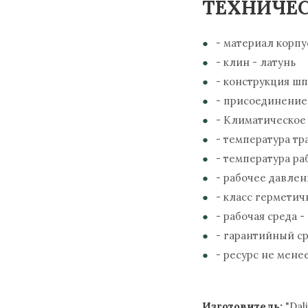
ТЕХНИЧЕС
- материал корпу
- клин - латунь
- конструкция ш
- присоединение
- Климатическое 
- температура тр
- температура ра
- рабочее давлени
- класс герметич
- рабочая среда -
- гарантийный ср
- ресурс не мене
Изготовитель:
"Dali