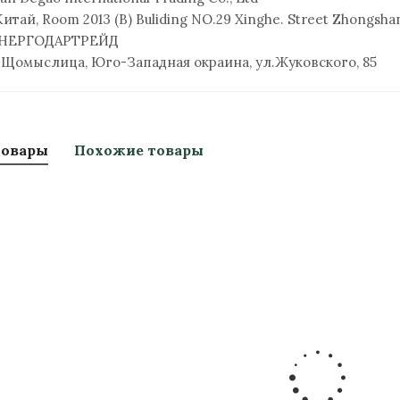
ай, Room 2013 (B) Buliding NO.29 Xinghe. Street Zhongshan 
НЕРГОДАРТРЕЙД
 Щомыслица, Юго-Западная окраина, ул.Жуковского, 85
товары
Похожие товары
дочный
Фланец стальной плоский
Фла
цевый Ду
приварной DN 100 PN16
ворот