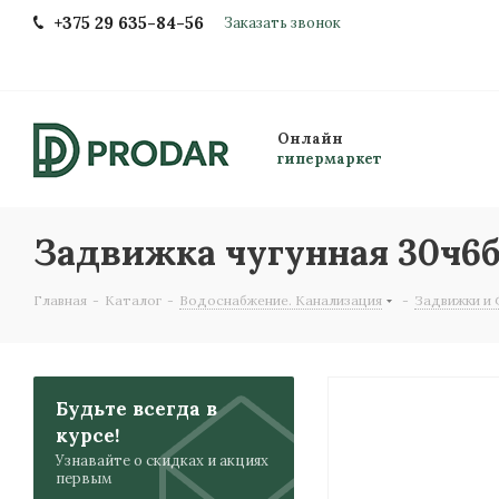
+375 29 635-84-56
Заказать звонок
Онлайн
гипермаркет
Задвижка чугунная 30ч6б
Главная
-
Каталог
-
Водоснабжение. Канализация
-
Задвижки и
Будьте всегда в
курсе!
Узнавайте о скидках и акциях
первым