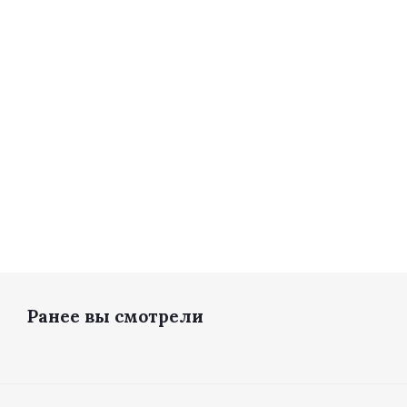
100
Достат
135.76
руб.
Ранее вы смотрели