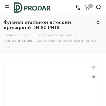
0
Фланец стальной плоский
приварной DN 80 PN16
Главная
-
Каталог
-
Водоснабжение. Канализация
-
Задвижки и Фланцы
-
Фланец стальной плоский приварной DN 80
PN16