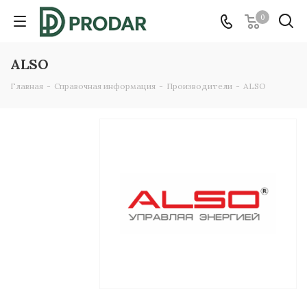
0
ALSO
Главная
-
Справочная информация
-
Производители
-
ALSO