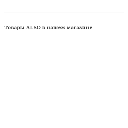
Товары ALSO в нашем магазине
Кран шаровой цельносв. ALSO КШФ фланец 150
(PN40)
Много
1 425
руб.
/шт