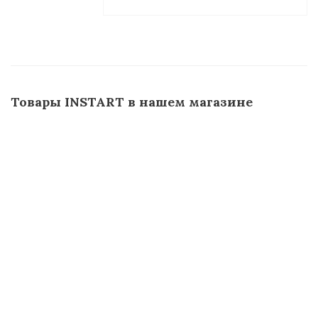
Товары INSTART в нашем магазине
Преобразователь частоты VCI 4кВт 9А. 380В
Достаточно