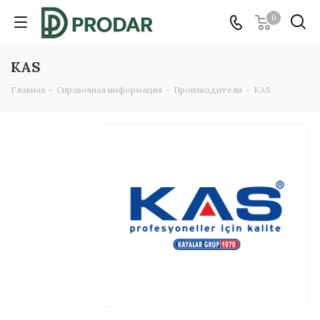
0
KAS
Главная
-
Справочная информация
-
Производители
-
KAS