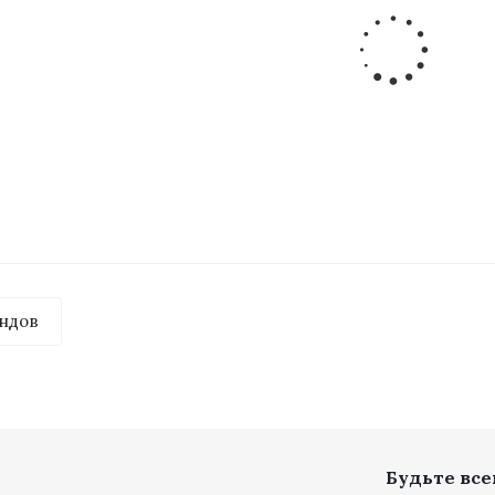
энергии "Меркурий" 231 ART-01
Счетчик электроэнерг
Много
Мн
18.21
руб.
/шт
82.23
ру
ндов
Будьте всег