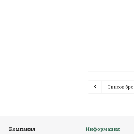
Счетчик электро
2
Список бре
Компания
Информация