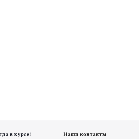
ии "Меркурий" 201.7
ого
б.
/шт
да в курсе!
Наши контакты