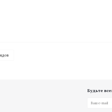
ндов
Будьте всег