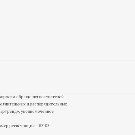
вопросам обращения покупателей
полнительных и распорядительных
дартрейд», уполномоченное
омер регистрации: 463103